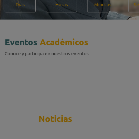
Días
Horas
Minutos
Se
Eventos
Académicos
Conoce y participa en nuestros eventos
Últimas
Noticias
Conoce más de nuestra gestión académica.