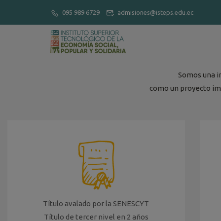
095 989 6729
admisiones@isteps.edu.ec
Somos una in
como un proyecto imp
Título avalado por la SENESCYT
Título de tercer nivel en 2 años