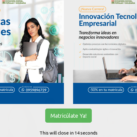
VER TODO
uestros
Testimonios
oce las voces auténticas y las experiencias
es han sido parte de nuestra comunidad educativa
Matricúlate Ya!
This will close in
13
seconds