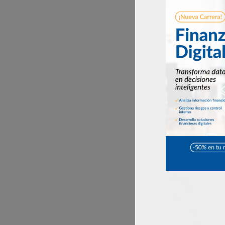
N
Con
de quien