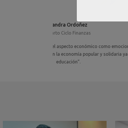
 emocional, estoy muy agradecida
“El instituto es muy bueno 
aria ya que es una excelente