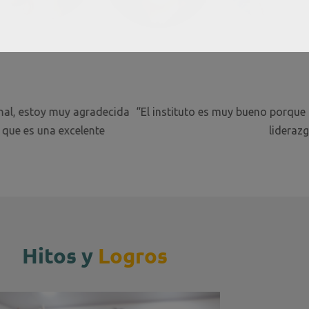
Jessica Fajardo
Segundo Ciclo Administración
porque nos permite trabajar y estudiar a la vez, he aprendid
liderazgo, cooperativismo. Me gusta mucho mi carrera”
Hitos y
Logros