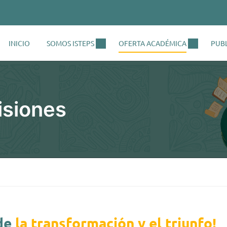
INICIO
SOMOS ISTEPS
OFERTA ACADÉMICA
PUB
isiones
 de
la transformación y el triunfo!