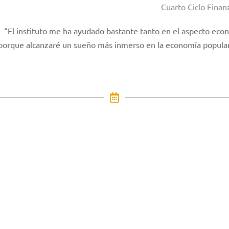
Cuarto Ciclo Finanzas
 ayudado bastante tanto en el aspecto económico como emociona
ueño más inmerso en la economía popular y solidaria ya que es 