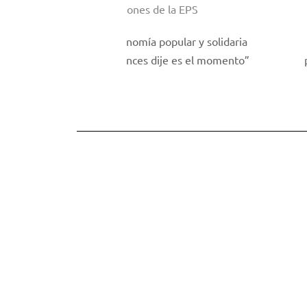
izaciones de la EPS
 economía popular y solidaria
“El instituto me ha
 entonces dije es el momento”
porque alcanzaré un s