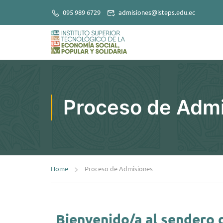
095 989 6729
admisiones@isteps.edu.ec
Proceso de Adm
Home
Proceso de Admisiones
Bienvenido/a al sendero