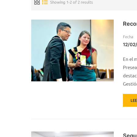
Showing 1-2 of 2 results
Recon
Fecha
12/02
En el 
Presea
destac
Gestió
LE
Segu