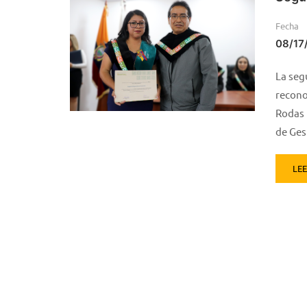
Fecha
08/17
La seg
recono
Rodas 
de Ges
LE