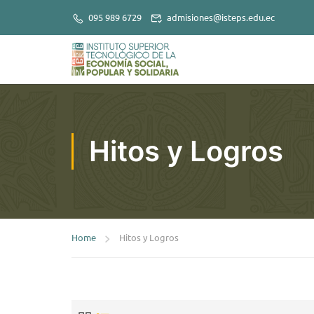
095 989 6729
admisiones@isteps.edu.ec
Hitos y Logros
Home
Hitos y Logros