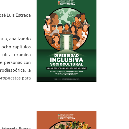
osé Luis Estrada
naria, analizando
e ocho capítulos
a obra examina
 de personas con
rodiaspórica, la
 propuestas para
 Marcela Ibarra