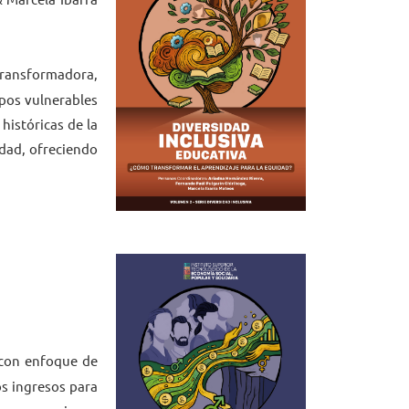
transformadora,
upos vulnerables
históricas de la
idad, ofreciendo
y con enfoque de
os ingresos para