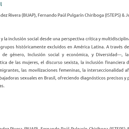
l
ez Rivera (BUAP), Fernando Paúl Pulgarín Chiriboga (ISTEPS) & J
 y la inclusión social desde una perspectiva crítica y multidiscipli
 grupos históricamente excluidos en América Latina. A través d
 de género, Inclusión social y económica, y Diversidad—, l
ica de las mujeres, el discurso sexista, la inclusión financiera
igrantes, las movilizaciones femeninas, la interseccionalidad af
abajadoras sexuales en Brasil, ofreciendo diagnósticos precisos y
as.
dez Rivera (BUAP), Fernando Paúl Pulgarín Chiriboga (ISTEPS) &