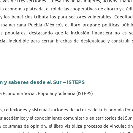
ravés de tres secciones —desafíos de las mujeres, activos financi
 economía plateada, el rol de las cooperativas de ahorro y crédi
 y los beneficios tributarios para sectores vulnerables. Coedita
roamericana Puebla (México), el libro propone políticas públic
zas populares, destacando que la inclusión financiera no es s
ial ineludible para cerrar brechas de desigualdad y construir
n y saberes desde el Sur – ISTEPS
a Economía Social, Popular y Solidaria (ISTEPS)
s, reflexiones y sistematizaciones de actores de la Economía Popu
er académico y el conocimiento comunitario en territorios del Sur 
 y columnas de opinión, el libro visibiliza procesos de vinculació